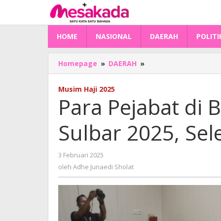
Lewati
ke
konten
HOME
NASIONAL
DAERAH
POLITI
Para
Homepage
»
DAERAH
»
Pejabat
di
Musim Haji 2025
Barisan
Para Pejabat di 
Petugas
Haji
Sulbar 2025, Sel
Sulbar
2025,
Seleksi
oleh
3 Februari 2025
Hanya
Adhe
Formalitas?
oleh
Adhe Junaedi Sholat
Junaedi
Sholat