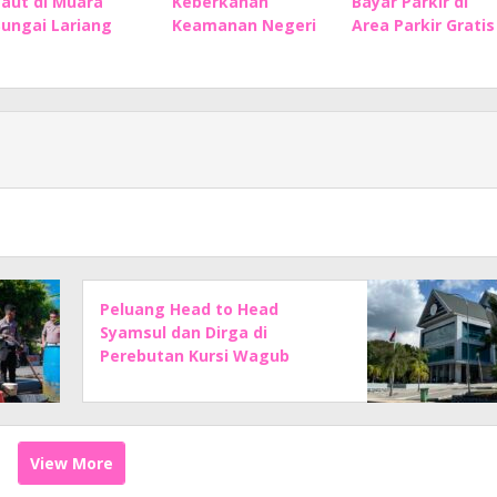
Laut di Muara
Keberkahan
Bayar Parkir di
Sungai Lariang
Keamanan Negeri
Area Parkir Gratis
Peluang Head to Head
Syamsul dan Dirga di
Perebutan Kursi Wagub
Sulbar Makin Kuat
View More