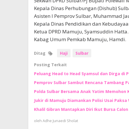
Sekwan DPRD Sulbar/Pj Bupati Polewal
Kepala Dinas Perhubungan (Dishub) Sulba
Asisten I Pemprov Sulbar, Muhammad Ja
Kepala Dinas Pendidikan dan Kebudayaan
Ketua DPRD Mamuju, Syamsuddin Hatta.
Kabag Umum Pemkab Mamuju, Hamdi.
Ditag
Haji
Sulbar
Posting Terkait
Peluang Head to Head Syamsul dan Dirga di 
Pemprov Sulbar Sambut Rencana Tambang Pas
Polda Sulbar Bersama Anak Yatim Memohon
Jukir di Mamuju Diamankan Polisi Usai Paksa 
Khalil Gibran Mantapkan Diri Ikut Bursa Calo
oleh
Adhe Junaedi Sholat