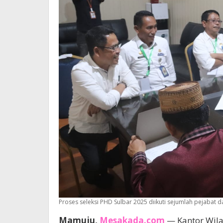
Proses seleksi PHD Sulbar 2025 diikuti sejumlah pejabat d
Mamuju,
Mesakada.com
— Kantor Wila