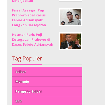
Dinonjobkan
Faizal Assegaf Puji
Prabowo soal Kasus
Febrie Adriansyah:
Langkah Bersejarah
Hotman Paris Puji
Ketegasan Prabowo di
Kasus Febrie Adriansyah
Tag Populer
Sulbar
Mamuju
Pemprov Sulbar
SDK