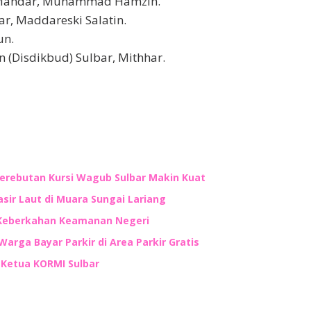
i Mandar, Muhammad Hamzih.
r, Maddareski Salatin.
un.
 (Disdikbud) Sulbar, Mithhar.
Perebutan Kursi Wagub Sulbar Makin Kuat
ir Laut di Muara Sungai Lariang
 Keberkahan Keamanan Negeri
Warga Bayar Parkir di Area Parkir Gratis
n Ketua KORMI Sulbar