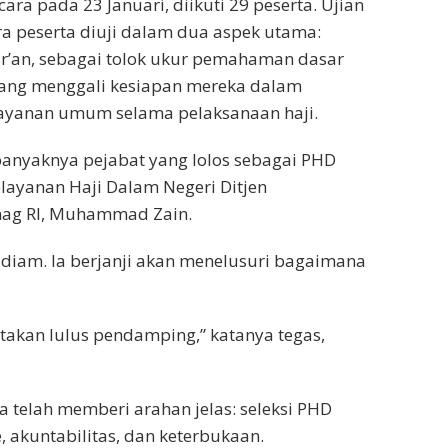
cara pada 23 Januari, diikuti 29 peserta. Ujian
ara peserta diuji dalam dua aspek utama:
an, sebagai tolok ukur pemahaman dasar
yang menggali kesiapan mereka dalam
ayanan umum selama pelaksanaan haji.
 banyaknya pejabat yang lolos sebagai PHD
elayanan Haji Dalam Negeri Ditjen
nag RI, Muhammad Zain.
l diam. Ia berjanji akan menelusuri bagaimana
takan lulus pendamping,” katanya tegas,
telah memberi arahan jelas: seleksi PHD
, akuntabilitas, dan keterbukaan.