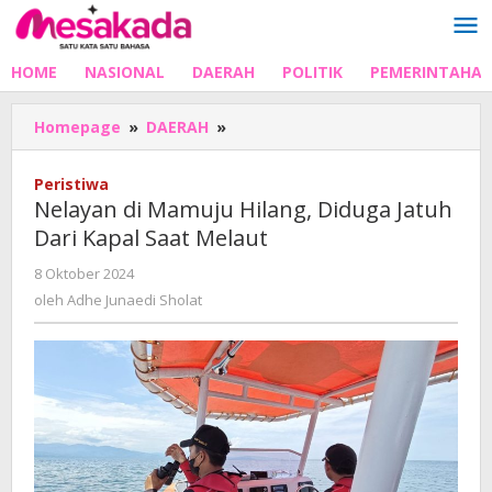
Lewati
ke
konten
HOME
NASIONAL
DAERAH
POLITIK
PEMERINTAHA
Nelayan
Homepage
»
DAERAH
»
di
Mamuju
Peristiwa
Hilang,
Nelayan di Mamuju Hilang, Diduga Jatuh
Diduga
Dari Kapal Saat Melaut
Jatuh
Dari
oleh
8 Oktober 2024
Kapal
Adhe
oleh
Adhe Junaedi Sholat
Saat
Junaedi
Melaut
Sholat