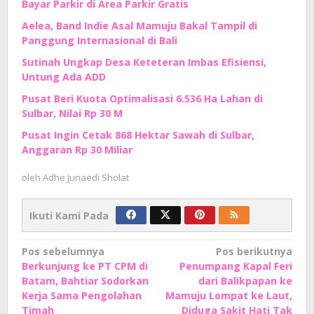
Bayar Parkir di Area Parkir Gratis
Aelea, Band Indie Asal Mamuju Bakal Tampil di
Panggung Internasional di Bali
Sutinah Ungkap Desa Keteteran Imbas Efisiensi,
Untung Ada ADD
Pusat Beri Kuota Optimalisasi 6.536 Ha Lahan di
Sulbar, Nilai Rp 30 M
Pusat Ingin Cetak 868 Hektar Sawah di Sulbar,
Anggaran Rp 30 Miliar
oleh
Adhe Junaedi Sholat
Ikuti Kami Pada
Navigasi
Pos sebelumnya
Pos berikutnya
Berkunjung ke PT CPM di
Penumpang Kapal Feri
pos
Batam, Bahtiar Sodorkan
dari Balikpapan ke
Kerja Sama Pengolahan
Mamuju Lompat ke Laut,
Timah
Diduga Sakit Hati Tak