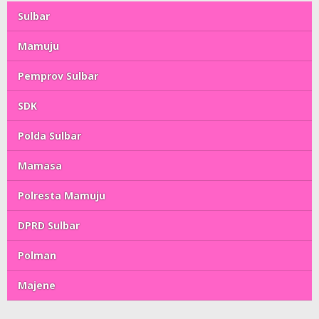
Sulbar
Mamuju
Pemprov Sulbar
SDK
Polda Sulbar
Mamasa
Polresta Mamuju
DPRD Sulbar
Polman
Majene