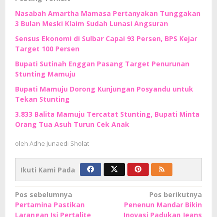
Nasabah Amartha Mamasa Pertanyakan Tunggakan
3 Bulan Meski Klaim Sudah Lunasi Angsuran
Sensus Ekonomi di Sulbar Capai 93 Persen, BPS Kejar
Target 100 Persen
Bupati Sutinah Enggan Pasang Target Penurunan
Stunting Mamuju
Bupati Mamuju Dorong Kunjungan Posyandu untuk
Tekan Stunting
3.833 Balita Mamuju Tercatat Stunting, Bupati Minta
Orang Tua Asuh Turun Cek Anak
oleh
Adhe Junaedi Sholat
Ikuti Kami Pada
Navigasi
Pos sebelumnya
Pos berikutnya
Pertamina Pastikan
Penenun Mandar Bikin
pos
Larangan Isi Pertalite
Inovasi Padukan Jeans