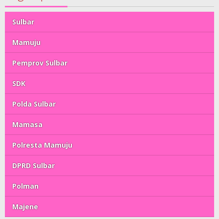
Sulbar
Mamuju
Pemprov Sulbar
SDK
Polda Sulbar
Mamasa
Polresta Mamuju
DPRD Sulbar
Polman
Majene