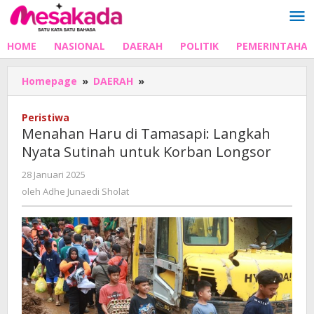
Lewati
ke
konten
HOME
NASIONAL
DAERAH
POLITIK
PEMERINTAHA
Menahan
Homepage
»
DAERAH
»
Haru
di
Peristiwa
Tamasapi:
Menahan Haru di Tamasapi: Langkah
Langkah
Nyata Sutinah untuk Korban Longsor
Nyata
Sutinah
oleh
28 Januari 2025
untuk
Adhe
oleh
Adhe Junaedi Sholat
Korban
Junaedi
Longsor
Sholat