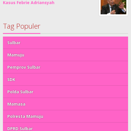
Kasus Febrie Adriansyah
Tag Populer
Sulbar
Mamuju
Pemprov Sulbar
SDK
Polda Sulbar
Mamasa
Polresta Mamuju
DPRD Sulbar