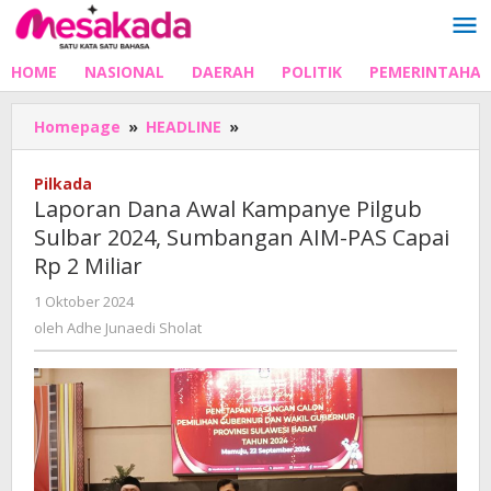
Lewati
ke
konten
HOME
NASIONAL
DAERAH
POLITIK
PEMERINTAHA
Laporan
Homepage
»
HEADLINE
»
Dana
Awal
Pilkada
Kampanye
Laporan Dana Awal Kampanye Pilgub
Pilgub
Sulbar 2024, Sumbangan AIM-PAS Capai
Sulbar
Rp 2 Miliar
2024,
Sumbangan
oleh
1 Oktober 2024
AIM-
Adhe
oleh
Adhe Junaedi Sholat
PAS
Junaedi
Capai
Sholat
Rp
2
Miliar