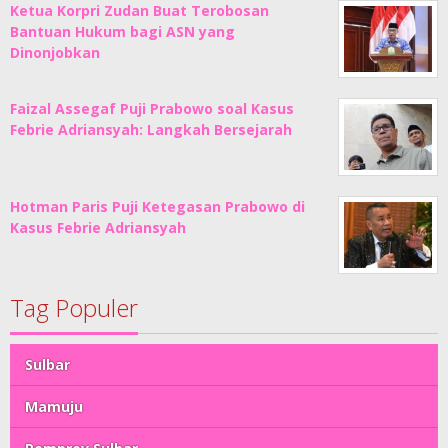
Ketua Korpri Zudan Buat Terobosan
Bantuan Hukum bagi ASN yang
Dinonjobkan
Faizal Assegaf Puji Prabowo soal Kasus
Febrie Adriansyah: Langkah Bersejarah
Hotman Paris Puji Ketegasan Prabowo di
Kasus Febrie Adriansyah
Tag Populer
Sulbar
Mamuju