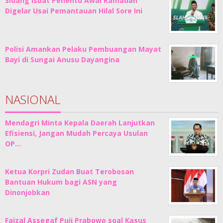
Sidang Isbat Penentu Awal Ramadan
Digelar Usai Pemantauan Hilal Sore Ini
Polisi Amankan Pelaku Pembuangan Mayat
Bayi di Sungai Anusu Dayangina
NASIONAL
Mendagri Minta Kepala Daerah Lanjutkan
Efisiensi, Jangan Mudah Percaya Usulan
OP…
Ketua Korpri Zudan Buat Terobosan
Bantuan Hukum bagi ASN yang
Dinonjobkan
Faizal Assegaf Puji Prabowo soal Kasus