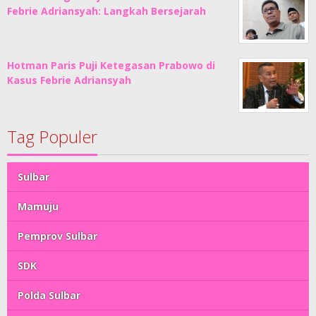
Febrie Adriansyah: Langkah Bersejarah
Hotman Paris Puji Ketegasan Prabowo di
Kasus Febrie Adriansyah
Tag Populer
Sulbar
Mamuju
Pemprov Sulbar
SDK
Polda Sulbar