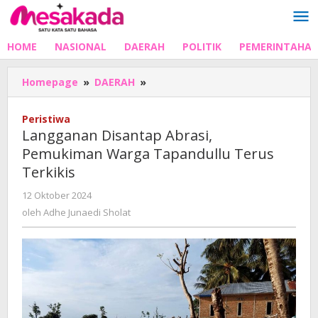
Lewati
ke
konten
HOME
NASIONAL
DAERAH
POLITIK
PEMERINTAHA
Langganan
Homepage
»
DAERAH
»
Disantap
Abrasi,
Peristiwa
Pemukiman
Langganan Disantap Abrasi,
Warga
Pemukiman Warga Tapandullu Terus
Tapandullu
Terkikis
Terus
Terkikis
oleh
12 Oktober 2024
Adhe
oleh
Adhe Junaedi Sholat
Junaedi
Sholat