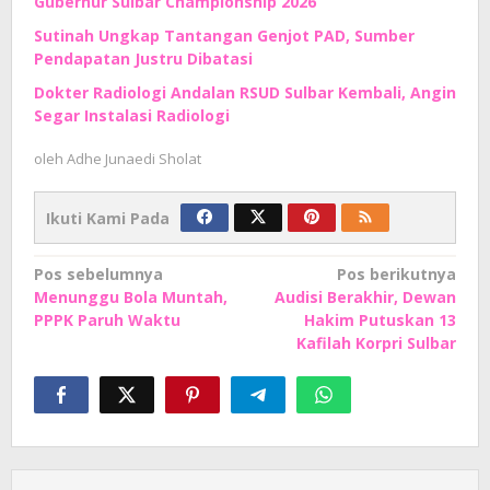
Gubernur Sulbar Championship 2026
Sutinah Ungkap Tantangan Genjot PAD, Sumber
Pendapatan Justru Dibatasi
Dokter Radiologi Andalan RSUD Sulbar Kembali, Angin
Segar Instalasi Radiologi
oleh
Adhe Junaedi Sholat
Ikuti Kami Pada
Navigasi
Pos sebelumnya
Pos berikutnya
Menunggu Bola Muntah,
Audisi Berakhir, Dewan
pos
PPPK Paruh Waktu
Hakim Putuskan 13
Kafilah Korpri Sulbar