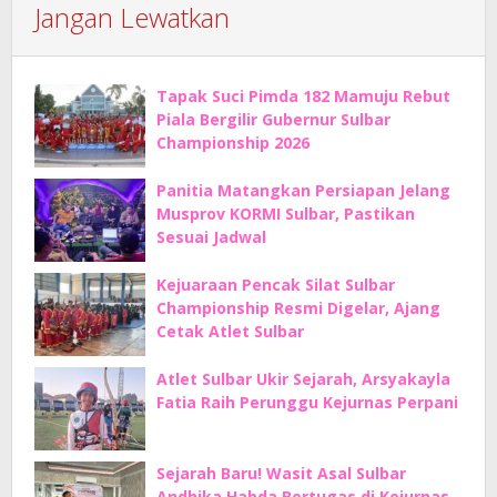
Jangan Lewatkan
Tapak Suci Pimda 182 Mamuju Rebut
Piala Bergilir Gubernur Sulbar
Championship 2026
Panitia Matangkan Persiapan Jelang
Musprov KORMI Sulbar, Pastikan
Sesuai Jadwal
Kejuaraan Pencak Silat Sulbar
Championship Resmi Digelar, Ajang
Cetak Atlet Sulbar
Atlet Sulbar Ukir Sejarah, Arsyakayla
Fatia Raih Perunggu Kejurnas Perpani
Sejarah Baru! Wasit Asal Sulbar
Andhika Habda Bertugas di Kejurnas