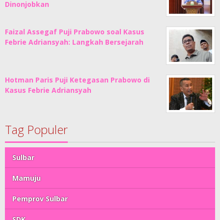
Dinonjobkan
Faizal Assegaf Puji Prabowo soal Kasus
Febrie Adriansyah: Langkah Bersejarah
Hotman Paris Puji Ketegasan Prabowo di
Kasus Febrie Adriansyah
Tag Populer
Sulbar
Mamuju
Pemprov Sulbar
SDK