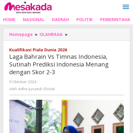
Lewati
ke
konten
HOME
NASIONAL
DAERAH
POLITIK
PEMERINTAHA
Laga
Homepage
»
OLAHRAGA
»
Bahrain
Vs
Kualifikasi Piala Dunia 2026
Timnas
Laga Bahrain Vs Timnas Indonesia,
Indonesia,
Sutinah Prediksi Indonesia Menang
Sutinah
dengan Skor 2-3
Prediksi
Indonesia
oleh
9 Oktober 2024
Menang
Adhe
oleh
Adhe Junaedi Sholat
dengan
Junaedi
Skor
Sholat
2-
3