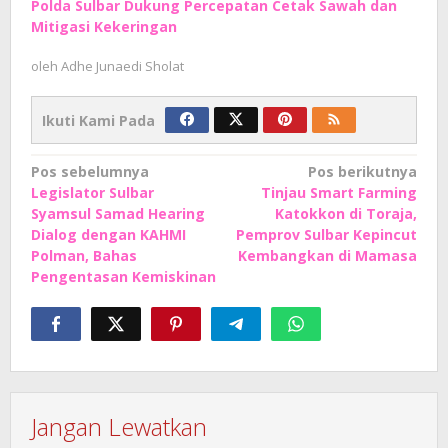
Polda Sulbar Dukung Percepatan Cetak Sawah dan
Mitigasi Kekeringan
oleh
Adhe Junaedi Sholat
Ikuti Kami Pada
Navigasi
Pos sebelumnya
Pos berikutnya
Legislator Sulbar
Tinjau Smart Farming
pos
Syamsul Samad Hearing
Katokkon di Toraja,
Dialog dengan KAHMI
Pemprov Sulbar Kepincut
Polman, Bahas
Kembangkan di Mamasa
Pengentasan Kemiskinan
Jangan Lewatkan