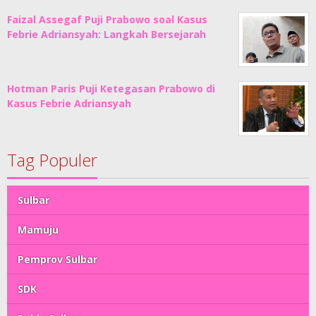
Faizal Assegaf Puji Prabowo soal Kasus
Febrie Adriansyah: Langkah Bersejarah
Hotman Paris Puji Ketegasan Prabowo di
Kasus Febrie Adriansyah
Tag Populer
Sulbar
Mamuju
Pemprov Sulbar
SDK