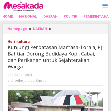
Lewati
ke
konten
HOME
NASIONAL
DAERAH
POLITIK
PEMERINTAHA
Kunjungi
Homepage
»
DAERAH
»
Perbatasan
Mamasa-
Hortikultura
Toraja,
Kunjungi Perbatasan Mamasa-Toraja, Pj
Pj
Bahtiar Dorong Budidaya Kopi, Cabai,
Bahtiar
dan Perikanan untuk Sejahterakan
Dorong
Budidaya
Warga
Kopi,
oleh
10 Februari 2025
Cabai,
Adhe
dan
oleh
Adhe Junaedi Sholat
Junaedi
Perikanan
Sholat
untuk
Sejahterakan
Warga