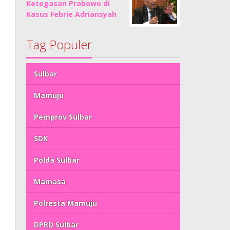
Ketegasan Prabowo di
Kasus Febrie Adriansyah
Tag Populer
Sulbar
Mamuju
Pemprov Sulbar
SDK
Polda Sulbar
Mamasa
Polresta Mamuju
DPRD Sulbar