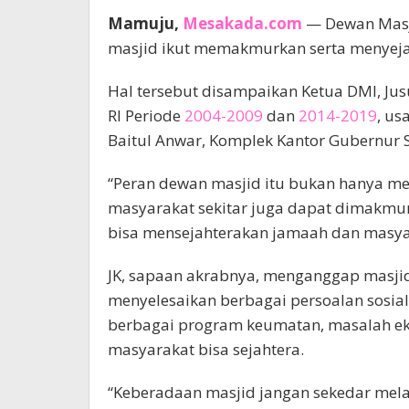
Mamuju,
Mesakada.com
— Dewan Masji
masjid ikut memakmurkan serta menyeja
Hal tersebut disampaikan Ketua DMI, Jus
RI Periode
2004-2009
dan
2014-2019
, us
Baitul Anwar, Komplek Kantor Gubernur S
“Peran dewan masjid itu bukan hanya m
masyarakat sekitar juga dapat dimakmu
bisa mensejahterakan jamaah dan masyarak
JK, sapaan akrabnya, menganggap masji
menyelesaikan berbagai persoalan sosial
berbagai program keumatan, masalah eko
masyarakat bisa sejahtera.
“Keberadaan masjid jangan sekedar melak