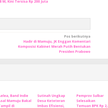
M, Kini Tersisa Rp 200 Juta
Pos berikutnya
Hadir di Mamuju, JK Enggan Komentari
Komposisi Kabinet Merah Putih Bentukan
Presiden Prabowo
Aelea, Band Indie
Sutinah Ungkap
Pemprov Sulbar
Asal Mamuju Bakal
Desa Keteteran
Selesaikan
Tampil di
Imbas Efisiensi,
Temuan BPK Rp 2,