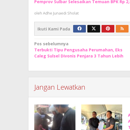
Pemprov Sulbar Selesaikan Temuan BPK Rp 2,8 
oleh
Adhe Junaedi Sholat
Ikuti Kami Pada
Navigasi
Pos sebelumnya
Terbukti Tipu Pengusaha Perumahan, Eks
pos
Caleg Sulsel Divonis Penjara 3 Tahun Lebih
Jangan Lewatkan