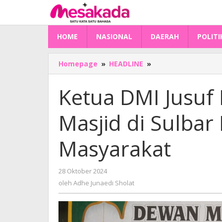
Lewati
ke
konten
HOME
NASIONAL
DAERAH
POLITI
Ketua
Homepage
»
HEADLINE
»
DMI
Jusuf
Ketua DMI Jusuf 
Kalla
Minta
Masjid di Sulbar
Pengurus
Masjid
di
Masyarakat
Sulbar
Ikut
Sejahterakan
oleh
28 Oktober 2024
Masyarakat
Adhe
oleh
Adhe Junaedi Sholat
Junaedi
Sholat