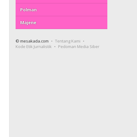
Polman
Majene
© mesakada.com
Tentang Kami
Kode Etik Jurnalistik
Pedoman Media Siber