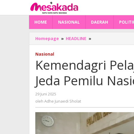
Lewati
ke
konten
HOME
NASIONAL
DAERAH
POLITI
Kemendagri
Homepage
»
HEADLINE
»
Pelajari
Putusan
Nasional
MK
Kemendagri Pela
Soal
Jeda
Jeda Pemilu Nas
Pemilu
Nasional-
Daerah
oleh
29 Juni 2025
Adhe
oleh
Adhe Junaedi Sholat
Junaedi
Sholat