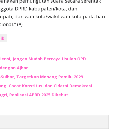
aksanakan pemungutan suara secara serentak
nggota DPRD kabupaten/kota, dan
pati, dan wali kota/wakil wali kota pada hari
ional.” (*)
tik
siensi, Jangan Mudah Percaya Usulan OPD
 dengan Ajbar
-Sulbar, Targetkan Menang Pemilu 2029
ung: Cacat Konstitusi dan Ciderai Demokrasi
gri, Realisasi APBD 2025 Dikebut