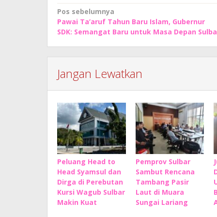
Navigasi
Pos sebelumnya
Pawai Ta’aruf Tahun Baru Islam, Gubernur
pos
SDK: Semangat Baru untuk Masa Depan Sulba
Jangan Lewatkan
Peluang Head to
Pemprov Sulbar
Head Syamsul dan
Sambut Rencana
Dirga di Perebutan
Tambang Pasir
Kursi Wagub Sulbar
Laut di Muara
Makin Kuat
Sungai Lariang