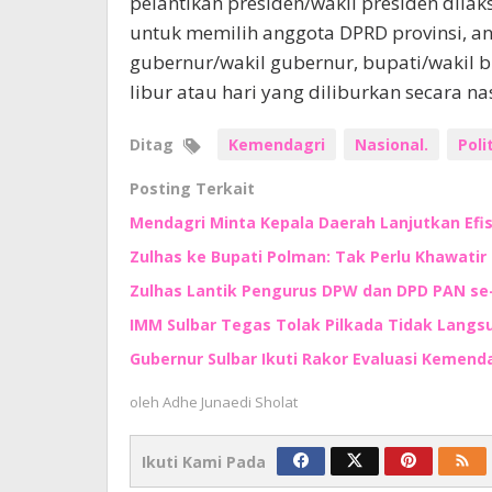
pelantikan presiden/wakil presiden dil
untuk memilih anggota DPRD provinsi, a
gubernur/wakil gubernur, bupati/wakil bu
libur atau hari yang diliburkan secara nas
Ditag
Kemendagri
Nasional.
Poli
Posting Terkait
Mendagri Minta Kepala Daerah Lanjutkan Efi
Zulhas ke Bupati Polman: Tak Perlu Khawatir
Zulhas Lantik Pengurus DPW dan DPD PAN se
‎IMM Sulbar Tegas Tolak Pilkada Tidak Langs
Gubernur Sulbar Ikuti Rakor Evaluasi Kemenda
oleh
Adhe Junaedi Sholat
Ikuti Kami Pada