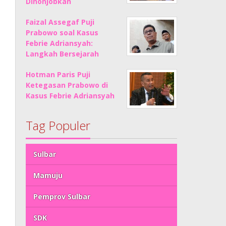
Dinonjobkan
Faizal Assegaf Puji
Prabowo soal Kasus
Febrie Adriansyah:
Langkah Bersejarah
Hotman Paris Puji
Ketegasan Prabowo di
Kasus Febrie Adriansyah
Tag Populer
Sulbar
Mamuju
Pemprov Sulbar
SDK