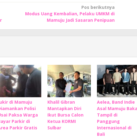
Pos berikutnya
Modus Uang Kembalian, Pelaku UMKM di
r
Mamuju Jadi Sasaran Penipuan
Jukir di Mamuju
Khalil Gibran
Aelea, Band Indie
Diamankan Polisi
Mantapkan Diri
Asal Mamuju Baka
Usai Paksa Warga
Ikut Bursa Calon
Tampil di
Bayar Parkir di
Ketua KORMI
Panggung
Area Parkir Gratis
Sulbar
Internasional di
Bali