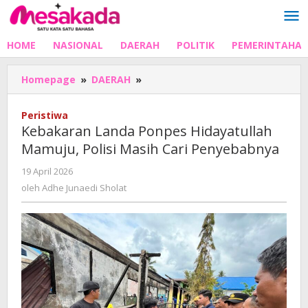
Lewati
ke
konten
HOME
NASIONAL
DAERAH
POLITIK
PEMERINTAHA
Kebakaran
Homepage
»
DAERAH
»
Landa
Ponpes
Peristiwa
Hidayatullah
Kebakaran Landa Ponpes Hidayatullah
Mamuju,
Mamuju, Polisi Masih Cari Penyebabnya
Polisi
Masih
oleh
19 April 2026
Cari
Adhe
oleh
Adhe Junaedi Sholat
Penyebabnya
Junaedi
Sholat