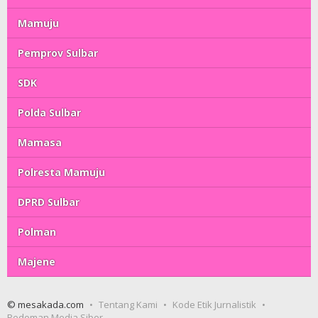
Mamuju
Pemprov Sulbar
SDK
Polda Sulbar
Mamasa
Polresta Mamuju
DPRD Sulbar
Polman
Majene
© mesakada.com
Tentang Kami
Kode Etik Jurnalistik
Pedoman Media Siber