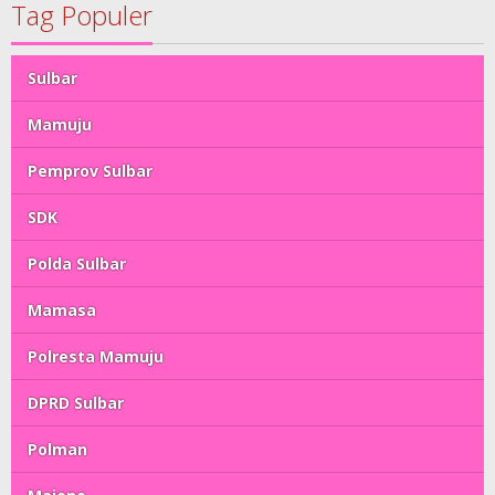
Tag Populer
Sulbar
Mamuju
Pemprov Sulbar
SDK
Polda Sulbar
Mamasa
Polresta Mamuju
DPRD Sulbar
Polman