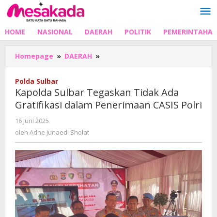
Lewati
ke
konten
HOME
NASIONAL
DAERAH
POLITIK
PEMERINTAHA
Kapolda
Homepage
»
DAERAH
»
Sulbar
Tegaskan
Polda Sulbar
Tidak
Kapolda Sulbar Tegaskan Tidak Ada
Ada
Gratifikasi dalam Penerimaan CASIS Polri
Gratifikasi
dalam
oleh
16 Juni 2025
Penerimaan
Adhe
oleh
Adhe Junaedi Sholat
CASIS
Junaedi
Polri
Sholat