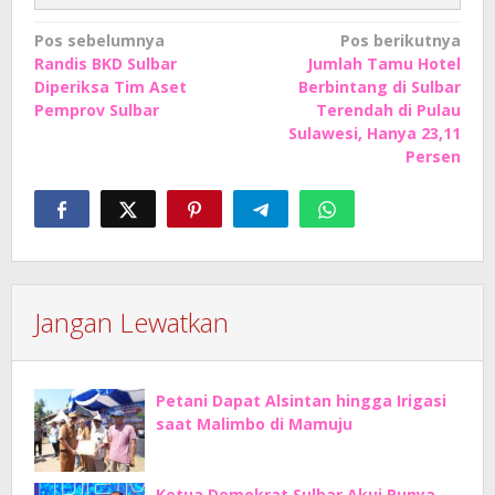
Navigasi
Pos sebelumnya
Pos berikutnya
Randis BKD Sulbar
Jumlah Tamu Hotel
pos
Diperiksa Tim Aset
Berbintang di Sulbar
Pemprov Sulbar
Terendah di Pulau
Sulawesi, Hanya 23,11
Persen
Jangan Lewatkan
Petani Dapat Alsintan hingga Irigasi
saat Malimbo di Mamuju
Ketua Demokrat Sulbar Akui Punya