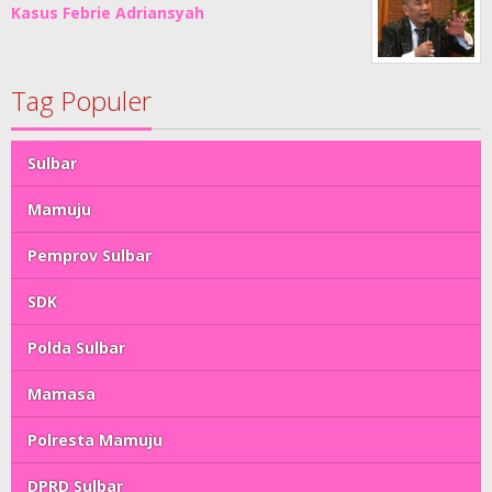
Kasus Febrie Adriansyah
Tag Populer
Sulbar
Mamuju
Pemprov Sulbar
SDK
Polda Sulbar
Mamasa
Polresta Mamuju
DPRD Sulbar