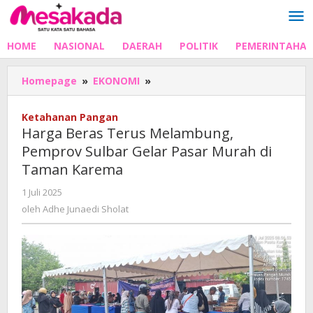
Lewati
ke
konten
HOME
NASIONAL
DAERAH
POLITIK
PEMERINTAHA
Harga
Homepage
»
EKONOMI
»
Beras
Terus
Ketahanan Pangan
Melambung,
Harga Beras Terus Melambung,
Pemprov
Pemprov Sulbar Gelar Pasar Murah di
Sulbar
Taman Karema
Gelar
Pasar
oleh
1 Juli 2025
Murah
Adhe
oleh
Adhe Junaedi Sholat
di
Junaedi
Taman
Sholat
Karema