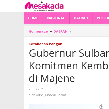
Lewati
ke
konten
HOME
NASIONAL
DAERAH
POLITI
Gubernur
Homepage
»
DAERAH
»
Sulbar
dan
Ketahanan Pangan
Mentan
Gubernur Sulba
Amran
Komitmen
Komitmen Kemb
Kembangkan
Bawang
Merah
di Majene
di
Majene
oleh
20 Juli 2025
Adhe
oleh
Adhe Junaedi Sholat
Junaedi
Sholat