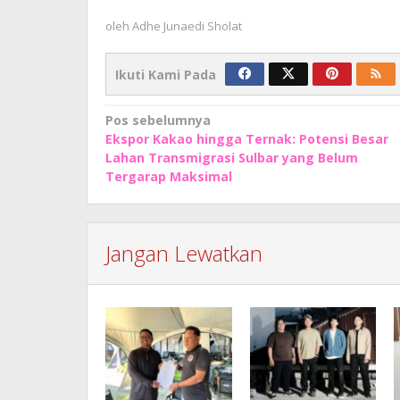
oleh
Adhe Junaedi Sholat
Ikuti Kami Pada
Navigasi
Pos sebelumnya
Ekspor Kakao hingga Ternak: Potensi Besar
pos
Lahan Transmigrasi Sulbar yang Belum
Tergarap Maksimal
Jangan Lewatkan