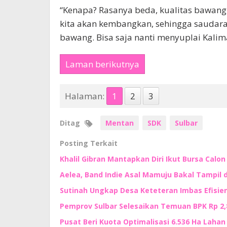
“Kenapa? Rasanya beda, kualitas bawangn
kita akan kembangkan, sehingga saudara-
bawang. Bisa saja nanti menyuplai Kalim
Laman berikutnya
Halaman:
1
2
3
Ditag
Mentan
SDK
Sulbar
Posting Terkait
Khalil Gibran Mantapkan Diri Ikut Bursa Calo
Aelea, Band Indie Asal Mamuju Bakal Tampil d
Sutinah Ungkap Desa Keteteran Imbas Efisie
Pemprov Sulbar Selesaikan Temuan BPK Rp 2,8 
Pusat Beri Kuota Optimalisasi 6.536 Ha Lahan d