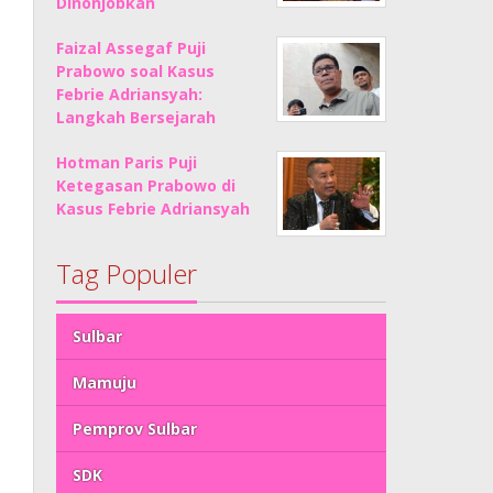
Dinonjobkan
Faizal Assegaf Puji
Prabowo soal Kasus
Febrie Adriansyah:
Langkah Bersejarah
Hotman Paris Puji
Ketegasan Prabowo di
Kasus Febrie Adriansyah
Tag Populer
Sulbar
Mamuju
Pemprov Sulbar
SDK