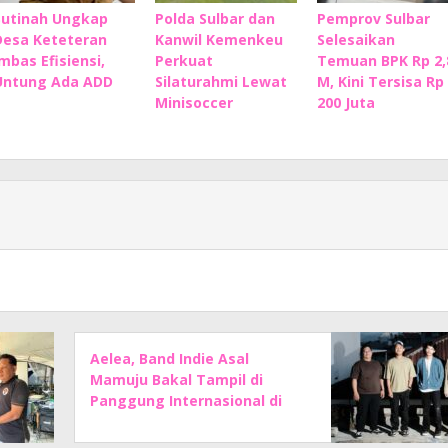
Sutinah Ungkap
Polda Sulbar dan
Pemprov Sulbar
Desa Keteteran
Kanwil Kemenkeu
Selesaikan
Imbas Efisiensi,
Perkuat
Temuan BPK Rp 2,
Untung Ada ADD
Silaturahmi Lewat
M, Kini Tersisa Rp
Minisoccer
200 Juta
Aelea, Band Indie Asal
Mamuju Bakal Tampil di
Panggung Internasional di
Bali