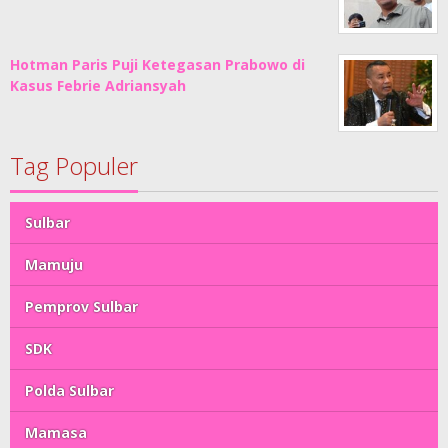
Hotman Paris Puji Ketegasan Prabowo di
Kasus Febrie Adriansyah
Tag Populer
Sulbar
Mamuju
Pemprov Sulbar
SDK
Polda Sulbar
Mamasa