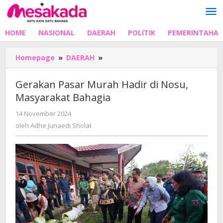
Lewati
ke
konten
HOME
NASIONAL
DAERAH
POLITIK
PEMERINTAHA
Gerakan
Homepage
»
DAERAH
»
Pasar
Murah
Gerakan Pasar Murah Hadir di Nosu,
Hadir
Masyarakat Bahagia
di
Nosu,
oleh
14 November 2024
Masyarakat
Adhe
oleh
Adhe Junaedi Sholat
Bahagia
Junaedi
Sholat