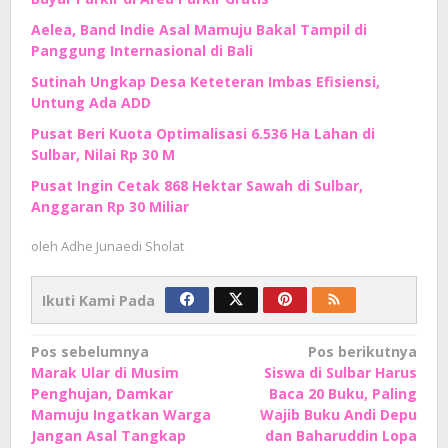
Aelea, Band Indie Asal Mamuju Bakal Tampil di
Panggung Internasional di Bali
Sutinah Ungkap Desa Keteteran Imbas Efisiensi,
Untung Ada ADD
Pusat Beri Kuota Optimalisasi 6.536 Ha Lahan di
Sulbar, Nilai Rp 30 M
Pusat Ingin Cetak 868 Hektar Sawah di Sulbar,
Anggaran Rp 30 Miliar
oleh
Adhe Junaedi Sholat
Ikuti Kami Pada
Navigasi
Pos sebelumnya
Pos berikutnya
Marak Ular di Musim
Siswa di Sulbar Harus
pos
Penghujan, Damkar
Baca 20 Buku, Paling
Mamuju Ingatkan Warga
Wajib Buku Andi Depu
Jangan Asal Tangkap
dan Baharuddin Lopa