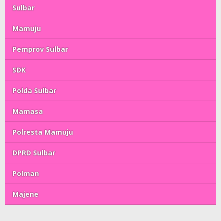
Sulbar
Mamuju
Pemprov Sulbar
SDK
Polda Sulbar
Mamasa
Polresta Mamuju
DPRD Sulbar
Polman
Majene