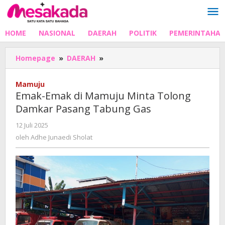
Lewati
ke
konten
HOME
NASIONAL
DAERAH
POLITIK
PEMERINTAHA
Emak-
Homepage
»
DAERAH
»
Emak
di
Mamuju
Mamuju
Emak-Emak di Mamuju Minta Tolong
Minta
Damkar Pasang Tabung Gas
Tolong
Damkar
oleh
12 Juli 2025
Pasang
Adhe
oleh
Adhe Junaedi Sholat
Tabung
Junaedi
Gas
Sholat