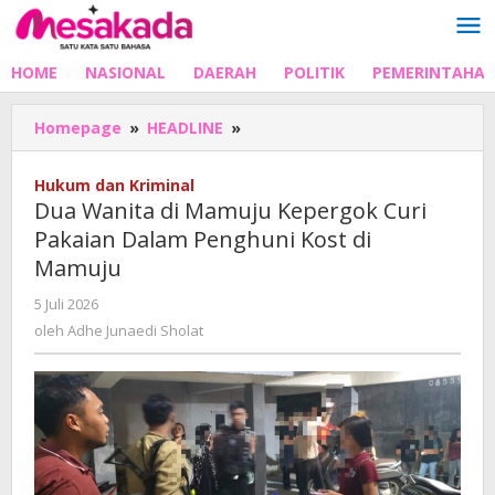
Lewati
ke
konten
HOME
NASIONAL
DAERAH
POLITIK
PEMERINTAHA
Dua
Homepage
»
HEADLINE
»
Wanita
di
Hukum dan Kriminal
Mamuju
Dua Wanita di Mamuju Kepergok Curi
Kepergok
Pakaian Dalam Penghuni Kost di
Curi
Mamuju
Pakaian
Dalam
oleh
5 Juli 2026
Penghuni
Adhe
oleh
Adhe Junaedi Sholat
Kost
Junaedi
di
Sholat
Mamuju