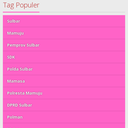
Tag Populer
Sulbar
Mamuju
Pemprov Sulbar
SDK
Polda Sulbar
Mamasa
Polresta Mamuju
DPRD Sulbar
Polman