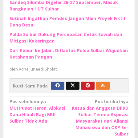
Sandeq Silumba Digelar 26-27 September, Masuk
Rangkaian HUT Sulbar
Sutinah Ingatkan Pemdes Jangan Main Proyek Fiktif
Dana Desa
Polda Sulbar Dukung Percepatan Cetak Sawah dan
Mitigasi Kekeringan
Dari Kebun ke Jalan, Ditlantas Polda Sulbar Wujudkan
Ketahanan Pangan
oleh
Adhe Junaedi Sholat
Ikuti Kami Pada
Navigasi
Pos sebelumnya
Pos berikutnya
MUI Pusat Heran, Alokasi
Ketua dan Anggota DPRD
pos
Dana Hibah Bagi MUI
Sulbar Terima Aspirasi
Sulbar Tidak Ada
Masyarakat dari Aliansi
Mahasiswa dan OKP Se-
Sulbar