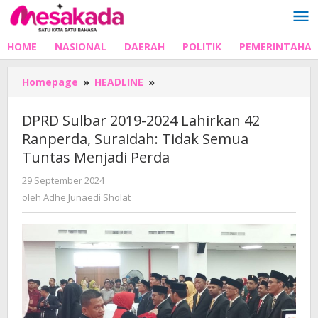
Lewati
ke
konten
HOME
NASIONAL
DAERAH
POLITIK
PEMERINTAHA
DPRD
Homepage
»
HEADLINE
»
Sulbar
2019-
DPRD Sulbar 2019-2024 Lahirkan 42
2024
Ranperda, Suraidah: Tidak Semua
Lahirkan
Tuntas Menjadi Perda
42
Ranperda,
oleh
29 September 2024
Suraidah:
Adhe
oleh
Adhe Junaedi Sholat
Tidak
Junaedi
Semua
Sholat
Tuntas
Menjadi
Perda