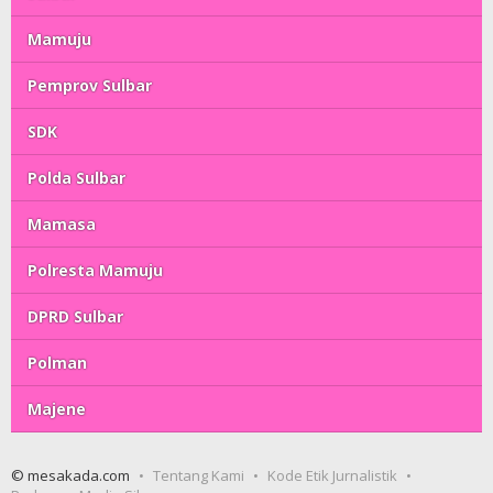
Mamuju
Pemprov Sulbar
SDK
Polda Sulbar
Mamasa
Polresta Mamuju
DPRD Sulbar
Polman
Majene
© mesakada.com
Tentang Kami
Kode Etik Jurnalistik