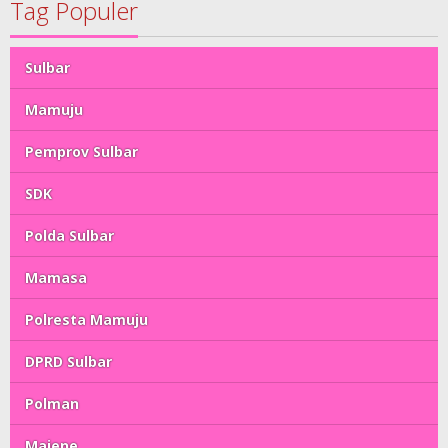
Tag Populer
Sulbar
Mamuju
Pemprov Sulbar
SDK
Polda Sulbar
Mamasa
Polresta Mamuju
DPRD Sulbar
Polman
Majene