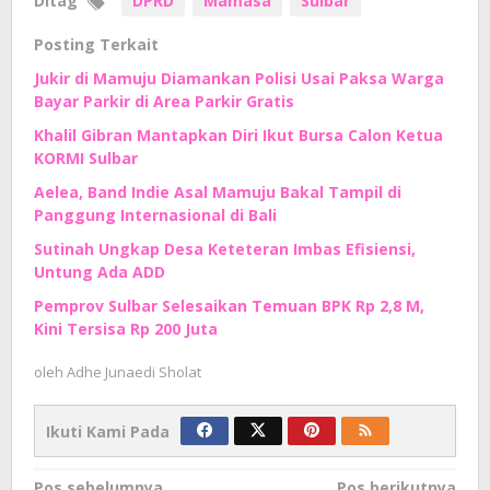
Ditag
DPRD
Mamasa
Sulbar
Posting Terkait
Jukir di Mamuju Diamankan Polisi Usai Paksa Warga
Bayar Parkir di Area Parkir Gratis
Khalil Gibran Mantapkan Diri Ikut Bursa Calon Ketua
KORMI Sulbar
Aelea, Band Indie Asal Mamuju Bakal Tampil di
Panggung Internasional di Bali
Sutinah Ungkap Desa Keteteran Imbas Efisiensi,
Untung Ada ADD
Pemprov Sulbar Selesaikan Temuan BPK Rp 2,8 M,
Kini Tersisa Rp 200 Juta
oleh
Adhe Junaedi Sholat
Ikuti Kami Pada
Navigasi
Pos sebelumnya
Pos berikutnya