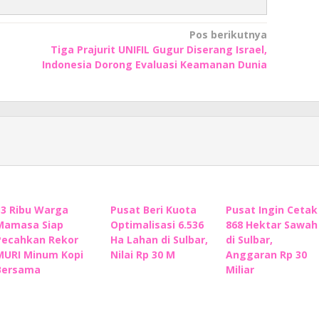
Pos berikutnya
Tiga Prajurit UNIFIL Gugur Diserang Israel,
Indonesia Dorong Evaluasi Keamanan Dunia
33 Ribu Warga
Pusat Beri Kuota
Pusat Ingin Cetak
Mamasa Siap
Optimalisasi 6.536
868 Hektar Sawah
Pecahkan Rekor
Ha Lahan di Sulbar,
di Sulbar,
MURI Minum Kopi
Nilai Rp 30 M
Anggaran Rp 30
Bersama
Miliar