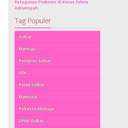
Ketegasan Prabowo di Kasus Febrie
Adriansyah
Tag Populer
Sulbar
Mamuju
Pemprov Sulbar
SDK
Polda Sulbar
Mamasa
Polresta Mamuju
DPRD Sulbar