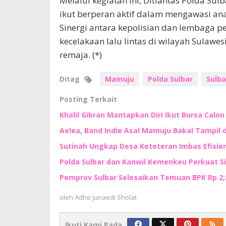
Melalui kegiatan ini, Ditlantas Polda Su
ikut berperan aktif dalam mengawasi a
Sinergi antara kepolisian dan lembaga
kecelakaan lalu lintas di wilayah Sulawe
remaja. (*)
Ditag
Mamuju
Polda Sulbar
Sulba
Posting Terkait
Khalil Gibran Mantapkan Diri Ikut Bursa Calo
Aelea, Band Indie Asal Mamuju Bakal Tampil d
Sutinah Ungkap Desa Keteteran Imbas Efisie
Polda Sulbar dan Kanwil Kemenkeu Perkuat S
Pemprov Sulbar Selesaikan Temuan BPK Rp 2,8 
oleh
Adhe Junaedi Sholat
Ikuti Kami Pada