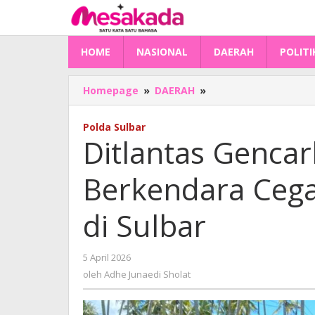
Lewati
ke
konten
HOME
NASIONAL
DAERAH
POLITI
Ditlantas
Homepage
»
DAERAH
»
Gencarkan
Edukasi
Polda Sulbar
Berkendara
Ditlantas Genca
Cegah
Pelanggaran
Berkendara Cega
Pelajar
di
Sulbar
di Sulbar
oleh
5 April 2026
Adhe
oleh
Adhe Junaedi Sholat
Junaedi
Sholat