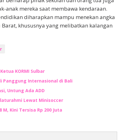
lbar berharap pihak sekolah dan orang tua juga
nak-anak mereka saat membawa kendaraan.
 pendidikan diharapkan mampu menekan angka
si Barat, khususnya yang melibatkan kalangan
r
n Ketua KORMI Sulbar
i Panggung Internasional di Bali
nsi, Untung Ada ADD
ilaturahmi Lewat Minisoccer
M, Kini Tersisa Rp 200 Juta