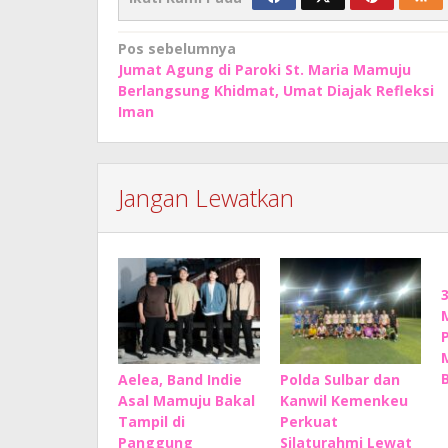
Navigasi
Pos sebelumnya
Jumat Agung di Paroki St. Maria Mamuju
pos
Berlangsung Khidmat, Umat Diajak Refleksi
Iman
Jangan Lewatkan
Aelea, Band Indie
Polda Sulbar dan
Asal Mamuju Bakal
Kanwil Kemenkeu
Tampil di
Perkuat
Panggung
Silaturahmi Lewat