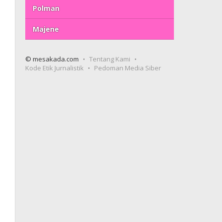
Polman
Majene
© mesakada.com
Tentang Kami
Kode Etik Jurnalistik
Pedoman Media Siber