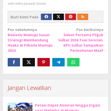
oleh
Adhe Junaedi Sholat
Ikuti Kami Pada
Navigasi
Pos sebelumnya
Pos berikutnya
Bawaslu Mamuju Susun
Debat Pertama Pilgub
pos
Strategi Membendung
Sulbar 2024 Tuai Sorotan,
Hoaks di Pilkada Mamuju
KPU Sulbar Sampaikan
2024
Permohonan Maaf
Jangan Lewatkan
Petani Dapat Alsintan hingga Irigasi
saat Malimbo di Mamuju