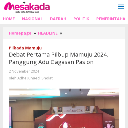
Lewati
ke
konten
HOME
NASIONAL
DAERAH
POLITIK
PEMERINTAHA
Debat
Homepage
»
HEADLINE
»
Pertama
Pilbup
Pilkada Mamuju
Mamuju
Debat Pertama Pilbup Mamuju 2024,
2024,
Panggung Adu Gagasan Paslon
Panggung
Adu
oleh
2 November 2024
Gagasan
Adhe
oleh
Adhe Junaedi Sholat
Paslon
Junaedi
Sholat