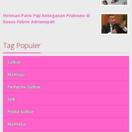
Hotman Paris Puji Ketegasan Prabowo di
Kasus Febrie Adriansyah
Tag Populer
Sulbar
Mamuju
Pemprov Sulbar
SDK
Polda Sulbar
Mamasa