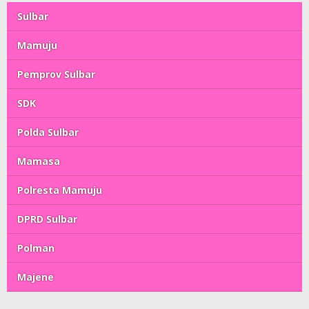
Sulbar
Mamuju
Pemprov Sulbar
SDK
Polda Sulbar
Mamasa
Polresta Mamuju
DPRD Sulbar
Polman
Majene