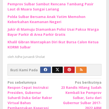
Pemprov Sulbar Sambut Rencana Tambang Pasir
Laut di Muara Sungai Lariang
Polda Sulbar Bersama Anak Yatim Memohon
Keberkahan Keamanan Negeri
Jukir di Mamuju Diamankan Polisi Usai Paksa Warga
Bayar Parkir di Area Parkir Gratis
Khalil Gibran Mantapkan Diri Ikut Bursa Calon Ketua
KORMI Sulbar
oleh
Adhe Junaedi Sholat
Ikuti Kami Pada
Navigasi
Pos sebelumnya
Pos berikutnya
Respon Cepat Instruksi
23 Randis Hilang Sudah
pos
Presiden, Gubernur
Kembali ke Pemprov
Suhardi Duka Gelar Rakor
Sulbar, Satu dari
Virtual Bahas
Gubernur Sulbar 2017-
Pembentukan Koperasi
2022 ABM