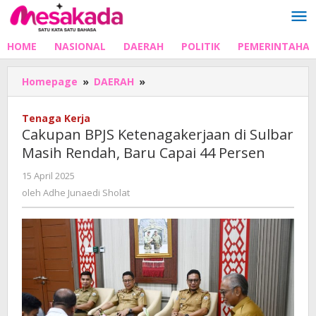
Lewati
ke
konten
HOME
NASIONAL
DAERAH
POLITIK
PEMERINTAHA
Cakupan
Homepage
»
DAERAH
»
BPJS
Ketenagakerjaan
Tenaga Kerja
di
Cakupan BPJS Ketenagakerjaan di Sulbar
Sulbar
Masih Rendah, Baru Capai 44 Persen
Masih
Rendah,
oleh
15 April 2025
Baru
Adhe
oleh
Adhe Junaedi Sholat
Capai
Junaedi
44
Sholat
Persen