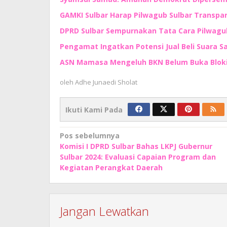
GAMKI Sulbar Harap Pilwagub Sulbar Transpa
DPRD Sulbar Sempurnakan Tata Cara Pilwagu
Pengamat Ingatkan Potensi Jual Beli Suara Sa
ASN Mamasa Mengeluh BKN Belum Buka Blokir
oleh
Adhe Junaedi Sholat
Ikuti Kami Pada
Navigasi
Pos sebelumnya
Komisi I DPRD Sulbar Bahas LKPJ Gubernur
pos
Sulbar 2024: Evaluasi Capaian Program dan
Kegiatan Perangkat Daerah
Jangan Lewatkan