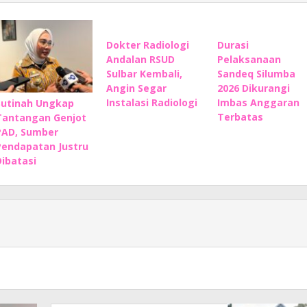
Dokter Radiologi
Durasi
Andalan RSUD
Pelaksanaan
Sulbar Kembali,
Sandeq Silumba
Angin Segar
2026 Dikurangi
Instalasi Radiologi
Imbas Anggaran
Sutinah Ungkap
Terbatas
Tantangan Genjot
PAD, Sumber
Pendapatan Justru
Dibatasi