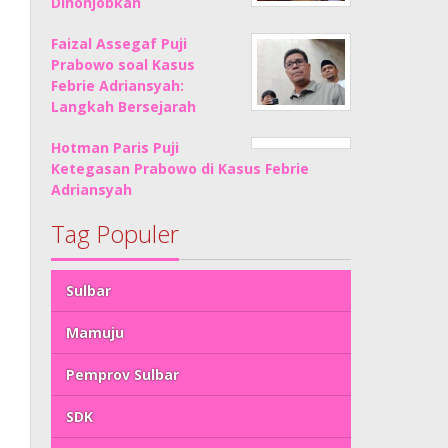
Dinonjobkan
Faizal Assegaf Puji
Prabowo soal Kasus
Febrie Adriansyah:
Langkah Bersejarah
Hotman Paris Puji
Ketegasan Prabowo di Kasus Febrie
Adriansyah
Tag Populer
Sulbar
Mamuju
Pemprov Sulbar
SDK