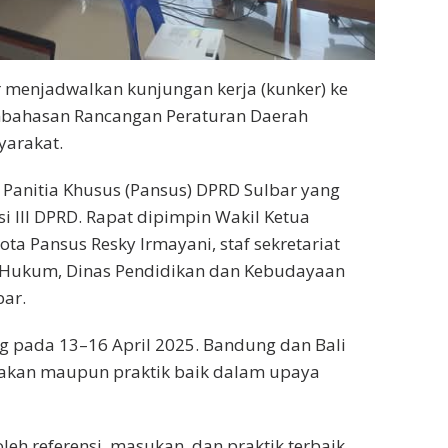
 menjadwalkan kunjungan kerja (kunker) ke
mbahasan Rancangan Peraturan Daerah
yarakat.
 Panitia Khusus (Pansus) DPRD Sulbar yang
si III DPRD. Rapat dipimpin Wakil Ketua
gota Pansus Resky Irmayani, staf sekretariat
o Hukum, Dinas Pendidikan dan Kebudayaan
bar.
g pada 13–16 April 2025. Bandung dan Bali
bijakan maupun praktik baik dalam upaya
eh referensi, masukan, dan praktik terbaik