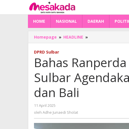
Lewati
ke
konten
HOME
NASIONAL
DAERAH
POLITI
Bahas
Homepage
»
HEADLINE
»
Ranperda
Gizi
DPRD Sulbar
Masyarakat,
Bahas Ranperda 
DPRD
Sulbar
Sulbar Agendak
Agendakan
Kunker
ke
dan Bali
Bandung
dan
Bali
oleh
11 April 2025
Adhe
oleh
Adhe Junaedi Sholat
Junaedi
Sholat