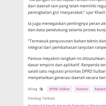
dari daerah lain yang telah memiliki reg
peningkatan gizi masyarakat,” ujar Khalil
Ia juga menegaskan pentingnya peran ak
dan data pendukung selama proses kunj
“Termasuk penyusunan bahan teknis dan
integral dari pembahasan lanjutan ranp
Pansus meyakini langkah ini dibutuhkan
dasar empiris dan aplikatif. Ranperda t
salah satu regulasi prioritas DPRD Sulb
menyehatkan generasi daerah secara berk
Ditag
DPRD Sulbar
Kunker
Ranpe
Posting Terkait
Syamsul Samad: Amanah Demokrat Dipersem