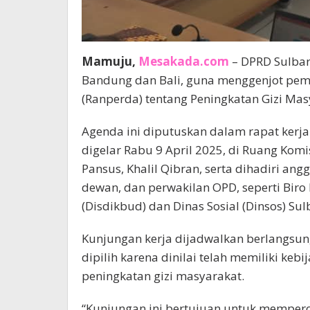
Mamuju,
Mesakada.com
– DPRD Sulbar
Bandung dan Bali, guna menggenjot pe
(Ranperda) tentang Peningkatan Gizi Mas
Agenda ini diputuskan dalam rapat kerja
digelar Rabu 9 April 2025, di Ruang Komi
Pansus, Khalil Qibran, serta dihadiri ang
dewan, dan perwakilan OPD, seperti Bir
(Disdikbud) dan Dinas Sosial (Dinsos) Sul
Kunjungan kerja dijadwalkan berlangsun
dipilih karena dinilai telah memiliki ke
peningkatan gizi masyarakat.
“Kunjungan ini bertujuan untuk memperol