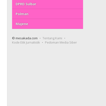
DPRD Sulbar
Polman
Majene
© mesakada.com
Tentang Kami
Kode Etik Jurnalistik
Pedoman Media Siber