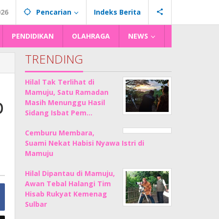
026
Pencarian
Indeks Berita
PENDIDIKAN
OLAHRAGA
NEWS
TRENDING
Hilal Tak Terlihat di
Mamuju, Satu Ramadan
p
Masih Menunggu Hasil
Sidang Isbat Pem…
Cemburu Membara,
Suami Nekat Habisi Nyawa Istri di
Mamuju
Hilal Dipantau di Mamuju,
Awan Tebal Halangi Tim
Hisab Rukyat Kemenag
Sulbar