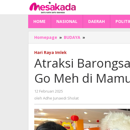
Lewati
ke
konten
HOME
NASIONAL
DAERAH
POLITI
Atraksi
Homepage
»
BUDAYA
»
Barongsai
Sambut
Hari Raya Imlek
Perayaan
Atraksi Barongs
Cap
Go
Go Meh di Mamu
Meh
di
Mamuju
oleh
12 Februari 2025
Adhe
oleh
Adhe Junaedi Sholat
Junaedi
Sholat