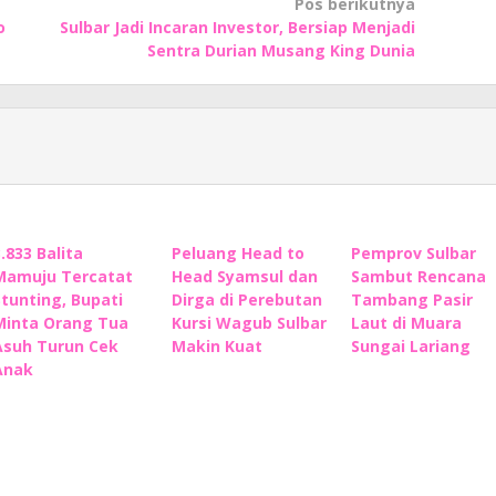
Pos berikutnya
o
Sulbar Jadi Incaran Investor, Bersiap Menjadi
Sentra Durian Musang King Dunia
3.833 Balita
Peluang Head to
Pemprov Sulbar
Mamuju Tercatat
Head Syamsul dan
Sambut Rencana
Stunting, Bupati
Dirga di Perebutan
Tambang Pasir
Minta Orang Tua
Kursi Wagub Sulbar
Laut di Muara
Asuh Turun Cek
Makin Kuat
Sungai Lariang
Anak