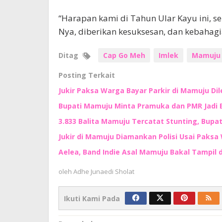
“Harapan kami di Tahun Ular Kayu ini, s
Nya, diberikan kesuksesan, dan kebahagia
Ditag
Cap Go Meh
Imlek
Mamuju
Posting Terkait
Jukir Paksa Warga Bayar Parkir di Mamuju Di
Bupati Mamuju Minta Pramuka dan PMR Jadi 
3.833 Balita Mamuju Tercatat Stunting, Bupa
Jukir di Mamuju Diamankan Polisi Usai Paksa 
Aelea, Band Indie Asal Mamuju Bakal Tampil d
oleh
Adhe Junaedi Sholat
Ikuti Kami Pada