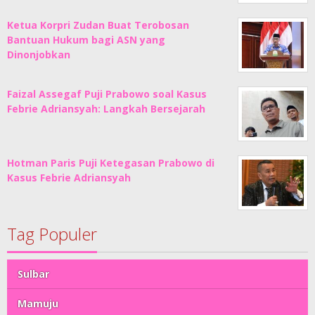
Ketua Korpri Zudan Buat Terobosan
Bantuan Hukum bagi ASN yang
Dinonjobkan
Faizal Assegaf Puji Prabowo soal Kasus
Febrie Adriansyah: Langkah Bersejarah
Hotman Paris Puji Ketegasan Prabowo di
Kasus Febrie Adriansyah
Tag Populer
Sulbar
Mamuju