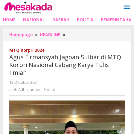
Lewati
ke
konten
HOME
NASIONAL
DAERAH
POLITIK
PEMERINTAHA
Agus
Homepage
»
HEADLINE
»
Firmansyah
Jagoan
MTQ Korpri 2024
Sulbar
Agus Firmansyah Jagoan Sulbar di MTQ
di
Korpri Nasional Cabang Karya Tulis
MTQ
Ilmiah
Korpri
Nasional
oleh
13 Oktober 2024
Cabang
Adhe
oleh
Adhe Junaedi Sholat
Karya
Junaedi
Tulis
Sholat
Ilmiah