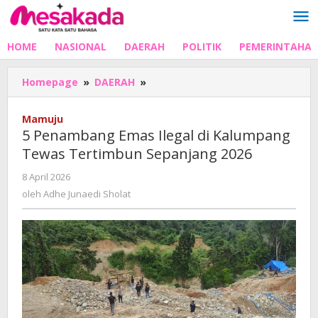
Lewati
ke
konten
HOME
NASIONAL
DAERAH
POLITIK
PEMERINTAHA
5
Homepage
»
DAERAH
»
Penambang
Emas
Mamuju
Ilegal
5 Penambang Emas Ilegal di Kalumpang
di
Tewas Tertimbun Sepanjang 2026
Kalumpang
Tewas
oleh
8 April 2026
Tertimbun
Adhe
oleh
Adhe Junaedi Sholat
Sepanjang
Junaedi
2026
Sholat