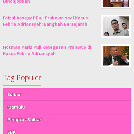
Dinonjobkan
Faizal Assegaf Puji Prabowo soal Kasus
Febrie Adriansyah: Langkah Bersejarah
Hotman Paris Puji Ketegasan Prabowo di
Kasus Febrie Adriansyah
Tag Populer
Sulbar
Mamuju
Pemprov Sulbar
SDK